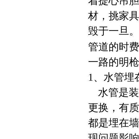
着提心吊
材，挑家
毁于一旦
管道的时
一路的明
1、水管埋
水管是装
更换，有
都是埋在
现问题影