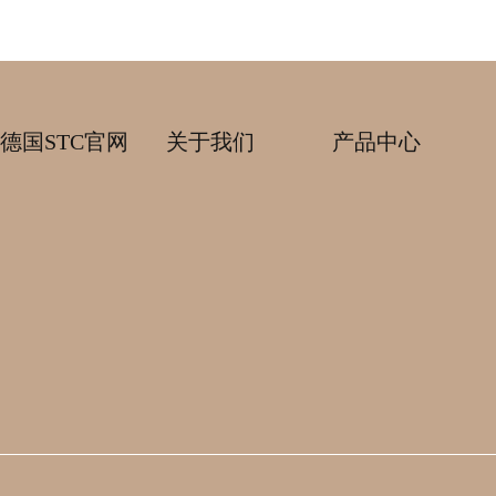
德国STC官网
关于我们
产品中心