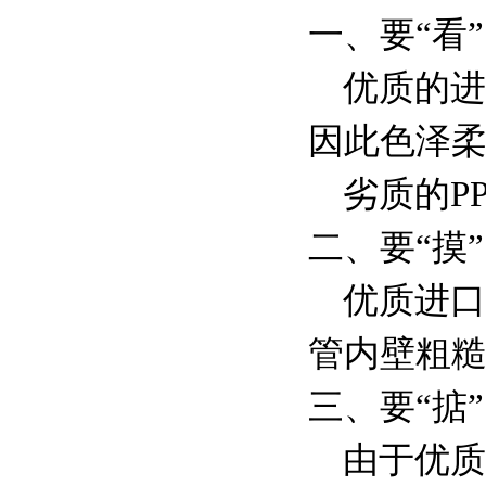
一、要“看”
优质的进口
因此色泽
劣质的PP
二、要“摸”
优质进口P
管内壁粗
三、要“掂”
由于优质进