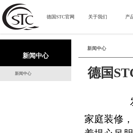
德国STC官网
关于我们
产
新闻中心
新闻中心
德国S
新闻中心
家庭装修